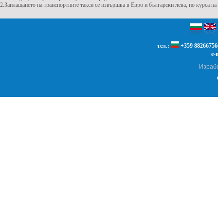
2.Заплащането на транспортните такси се извършва в Евро и български лева, по курса на 
тел.:
+359 88266756
e-
Израбо