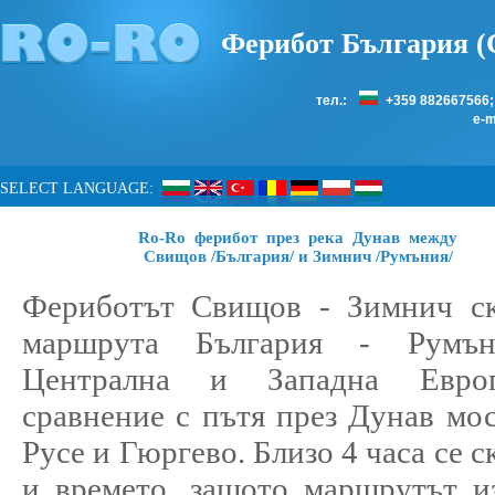
Ферибот България (
тел.:
+359 882667566
e-m
SELECT LANGUAGE:
Ro-Ro ферибот през река Дунав между
Свищов /България/ и Зимнич /Румъния/
Фериботът Свищов - Зимнич ск
маршрута България - Румъ
Централна и Западна Евр
сравнение с пътя през Дунав мо
Русе и Гюргево. Близо 4 часа се с
и времето, защото маршрутът и