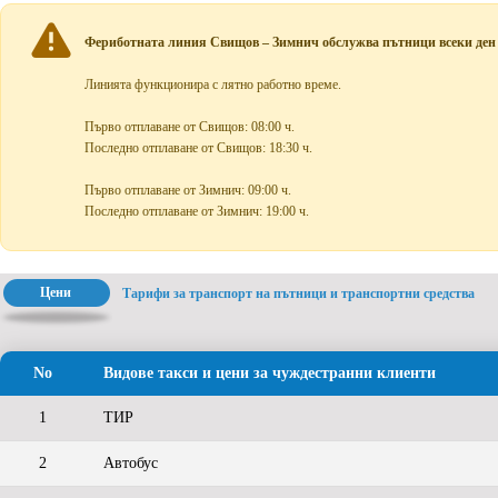
Фериботната линия Свищов – Зимнич обслужва пътници всеки ден от 
Линията функционира с лятно работно време.
Първо отплаване от Свищов: 08:00 ч.
Последно отплаване от Свищов: 18:30 ч.
Първо отплаване от Зимнич: 09:00 ч.
Последно отплаване от Зимнич: 19:00 ч.
Цени
Тарифи за транспорт на пътници и транспортни средства
No
Видове такси и цени за чуждестранни клиенти
1
ТИР
2
Автобус