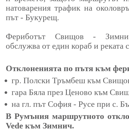
натоварения трафик на околовр
път - Букурещ.
Фериботът Свищов - Зимн
обслужва от един кораб и реката 
Отклоненията по пътя към фер
гр. Полски Тръмбеш към Свищо
гара Бяла през Ценово към Сви
на гл. път София - Русе при с. 
В Румъния маршрутното отклон
Vede към Зимнич.