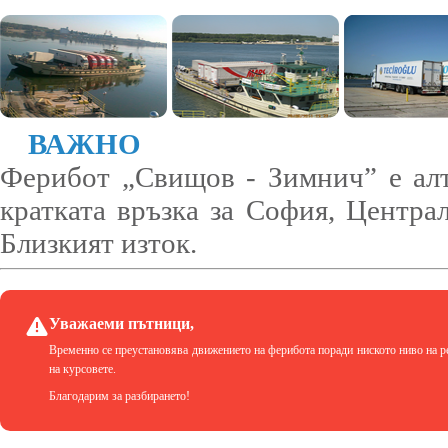
ВАЖНО
Ферибот „Свищов - Зимнич” е алт
кратката връзка за София, Центр
Близкият изток.
Уважаеми пътници,
Временно се преустановява движението на ферибота поради ниското ниво на р
на курсовете.
Благодарим за разбирането!